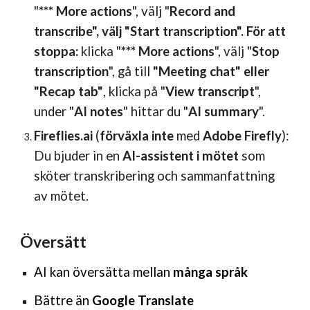
"
*** More actions
", välj "
Record and
transcribe", välj "Start transcription". För att
stoppa:
klicka "
*** More actions
", välj "
Stop
transcription
", gå till
"Meeting chat" eller
"Recap tab"
, klicka på "
View transcript
",
under "
AI notes
" hittar du "
AI summary
".
Fireflies.ai
(
förväxla inte
med
Adobe Firefly
):
Du bjuder in en
AI-assistent i mötet
som
sköter transkribering och sammanfattning
av mötet.
Översätt
AI kan översätta mellan
många språk
Bättre än
Google Translate