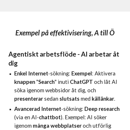
Exempel på effektivisering, A till Ö
Agentiskt arbetsflöde - AI arbetar åt
dig
Enkel Internet
-sökning:
Exempel
: Aktivera
knappen
"
Search
" inuti
ChatGPT
och låt AI
söka igenom webbsidor åt dig, och
presenterar
sedan
slutsats
med
källänkar
.
Avancerad Internet
-sökning:
Deep research
(via en AI-
chattbot
). Exempel: AI söker
igenom
många webbplatser
och utförlig