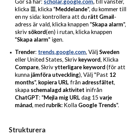
Gör så här:
scholar.google.com
,
till vänster,
klicka
☰
, klicka "
Meddelande
", du kommer till
en ny sida: kontrollera att du
rätt Gmail
-
adress är vald, klicka knappen "
Skapa alarm
",
skriv
sökord
(en) i rutan, klicka knappen
"
Skapa alarm
" igen.
Trender
:
trends.google.com
, Välj
Sweden
eller United States, Skriv
keyword
, Klicka
Compare
, Skriv
ytterligare keyword
(för att
kunna
jämföra utveckling
), Välj "Past
12
months
",
kopiera URL
från
adressfältet
,
skapa
schemalagd aktivitet
inifrån
ChatGPT
: "
Mejla mig URL
dag 15
varje
månad
, med
rubrik:
Kolla
Google Trends
".
Strukturera