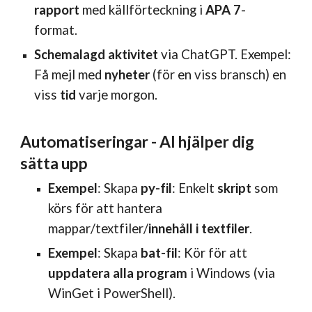
rapport
med källförteckning i
APA 7
-
format.
Schemalagd aktivitet
via ChatGPT. Exempel:
Få mejl med
nyheter
(för en viss bransch) en
viss
tid
varje morgon.
Automatiseringar - AI hjälper dig
sätta upp
Exempel
: Skapa
py-fil
: Enkelt
skript
som
körs för att hantera
mappar/textfiler/
innehåll i textfiler
.
Exempel
: Skapa
bat-fil
: Kör för att
uppdatera alla program
i Windows (via
WinGet i PowerShell).