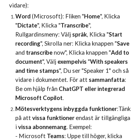
vidare):
Word
(Microsoft): Fliken "
Home
", Klicka
"
Dictate
", Klicka "
Transcribe
",
Rullgardinsmeny: Välj
språk
, Klicka "
Start
recording
", Skrolla ner: Klicka knappen "
Save
and
transcribe
now
", Klicka knappen "
Add to
document
", Välj
exempelvis
"
With speakers
and time stamps
", Du ser "Speaker 1" och så
vidare i dokumentet. För att
sammanfatta
:
Be om hjälp från
ChatGPT eller integrerad
Microsoft Copilot
.
Mötesverktygens inbyggda funktioner
:
Tänk
på att
vissa funktioner
endast är tillgängliga
i
vissa abonnemang
. Exempel:
- Microsoft
Teams
: Uppe till höger, klicka