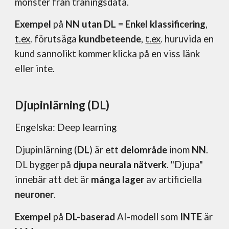
mönster från träningsdata.
Exempel
på
NN utan DL
=
Enkel klassificering
,
t.ex
. förutsäga
kundbeteende
,
t.ex
. huruvida en
kund sannolikt kommer klicka på en viss länk
eller inte.
Djupinlärning (DL)
Engelska: Deep learning
Djupinlärning (
DL
) är ett
delområde
inom
NN
.
DL bygger på
djupa neurala nätverk
. "Djupa"
innebär att det är
många lager
av artificiella
neuroner
.
Exempel
på
DL-baserad
AI-modell som
INTE
är