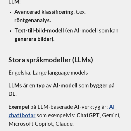
LLM:
Avancerad klassificering,
t.ex
.
röntgenanalys.
Text-till-bild-modell
(en AI-modell som kan
generera bilder).
Stora språkmodeller
(LLMs)
Engelska: Large language models
LLMs
är en
typ
av
AI-modell
som
bygger på
DL
.
Exempel
på LLM-baserade AI-verktyg är:
AI-
chattbotar
som exempelvis:
ChatGPT
, Gemini,
Microsoft Copilot, Claude.