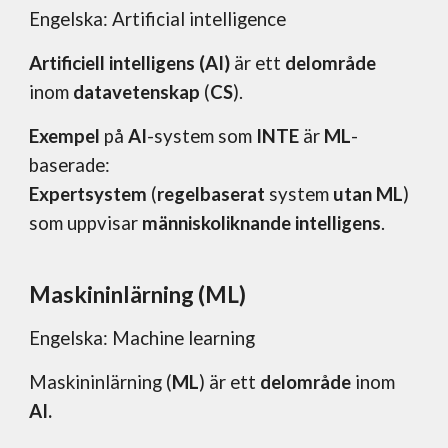
Engelska: Artificial intelligence
Artificiell intelligens (AI)
är ett
delområde
inom
datavetenskap
(
CS
).
Exempel
på
AI
-system som
INTE
är
ML
-
baserade
:
Expertsystem
(
regelbaserat
system
utan ML
)
som uppvisar
människoliknande intelligens
.
Maskininlärning (ML)
Engelska: Machine learning
Maskininlärning (
ML
) är ett
delområde
inom
AI.