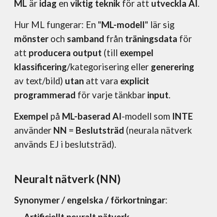
ML
är
idag
en
viktig teknik
för att
utveckla AI
.
Hur ML fungerar: En "
ML-modell
" lär sig
mönster
och
samband
från
träningsdata
för
att
producera output
(till
exempel
klassificering
/kategorisering eller
generering
av text/bild)
utan
att vara
explicit
programmerad
för varje tänkbar
input
.
Exempel
på
ML-baserad AI
-modell som
INTE
använder
NN
=
Beslutsträd
(neurala nätverk
används EJ i beslutsträd).
Neuralt nätverk (NN)
Synonymer / engelska / förkortningar
: