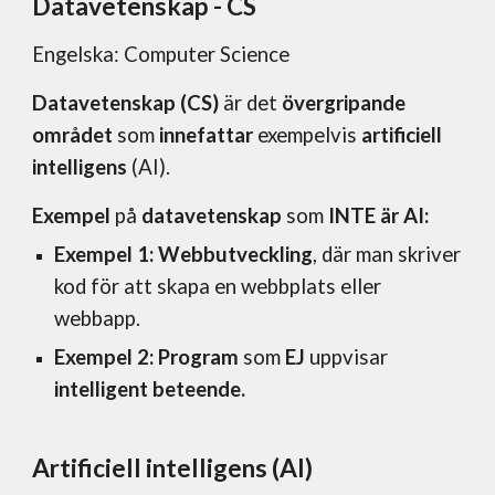
Datavetenskap
-
CS
Engelska: Computer Science
Datavetenskap (CS)
är det
övergripande
området
som
innefattar
exempelvis
artificiell
intelligens
(
AI
).
Exempel
på
datavetenskap
som
INTE är AI:
Exempel 1: Webbutveckling
, där man skriver
kod för att skapa en webbplats eller
webbapp.
Exempel 2: Program
som
EJ
uppvisar
intelligent beteende.
Artificiell intelligens (AI)